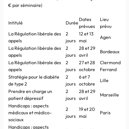
€ par séminaire)
Dates
Lieu
Intitulé
Durée
prévues
prévu
La Régulation libérale des
2
12 et 13
Agen
appels
jours
mai
La Régulation libérale des
2
28 et 29
Bordeaux
appels
jours
avril
La Régulation libérale des
2
27 et 28
Clermond
appels
jours
octobre
Ferrand
Stratégie pour le diabète
2
6 et 7
Lille
de type 2
jours
octobre
Prendre en charge un
2
28 et 29
Marseille
patient dépressif
jours
avril
Handicaps : aspects
2
19 et 20
médicaux et médico-
Paris
jours
mai
sociaux
Handicaps : aspects