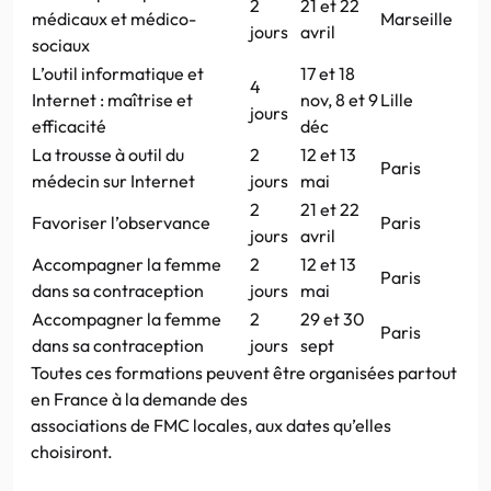
2
21 et 22
médicaux et médico-
Marseille
jours
avril
sociaux
L’outil informatique et
17 et 18
4
Internet : maîtrise et
nov, 8 et 9
Lille
jours
efficacité
déc
La trousse à outil du
2
12 et 13
Paris
médecin sur Internet
jours
mai
2
21 et 22
Favoriser l’observance
Paris
jours
avril
Accompagner la femme
2
12 et 13
Paris
dans sa contraception
jours
mai
Accompagner la femme
2
29 et 30
Paris
dans sa contraception
jours
sept
Toutes ces formations peuvent être organisées partout
en France à la demande des
associations de FMC locales, aux dates qu’elles
choisiront.