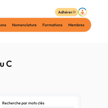
Adhérer
ions
Nomenclature
Formations
Membres
du C
Recherche par mots clés