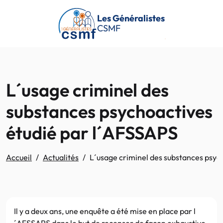
Passer au contenu principal
Les Généralistes
CSMF
L´usage criminel des
substances psychoactives
étudié par l´AFSSAPS
Accueil
Actualités
L´usage criminel des substances psyc
Il y a deux ans, une enquête a été mise en place par l
´AFSSAPS dans le but de recenser de façon exhaustive