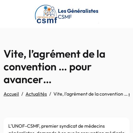
Passer au contenu principal
Les Généralistes
CSMF
Vite, l’agrément de la
convention … pour
avancer…
Accueil
Actualités
Vite, l’agrément de la convention … 
L’UNOF-CSMF, premier syndicat de médecins
généralistes, demande à ce que la convention médicale