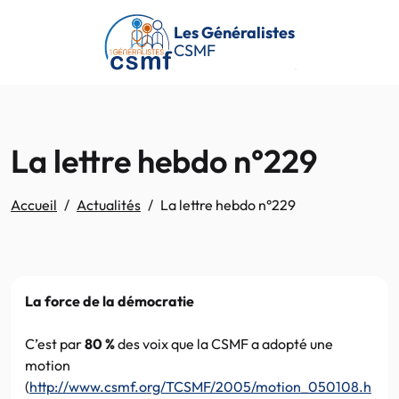
Passer au contenu principal
Les Généralistes
CSMF
La lettre hebdo n°229
Accueil
Actualités
La lettre hebdo n°229
La force de la démocratie
C’est par
80 %
des voix que la CSMF a adopté une
motion
(
http://www.csmf.org/TCSMF/2005/motion_050108.h