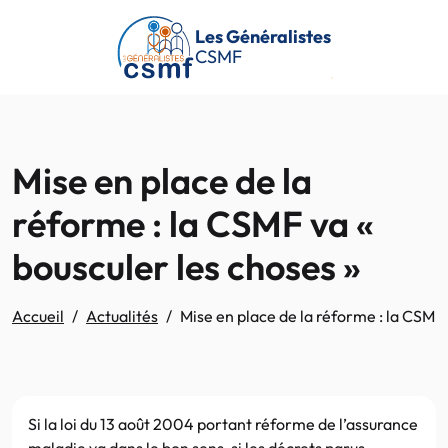
Passer au contenu principal
Les Généralistes
CSMF
Mise en place de la
réforme : la CSMF va «
bousculer les choses »
Accueil
Actualités
Mise en place de la réforme : la CSMF 
Si la loi du 13 août 2004 portant réforme de l’assurance
maladie va dans le bon sens, si les décrets parus