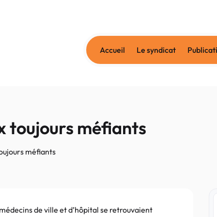
Accueil
Le syndicat
Publicat
x toujours méfiants
toujours méfiants
édecins de ville et d’hôpital se retrouvaient