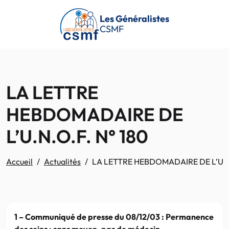
Passer au contenu principal
Les Généralistes
CSMF
LA LETTRE
HEBDOMADAIRE DE
L’U.N.O.F. N° 180
Accueil
Actualités
LA LETTRE HEBDOMADAIRE DE L’U.N.
1 – Communiqué de presse du 08/12/03 : Permanence
des soins : sans moyen, pas de médecin