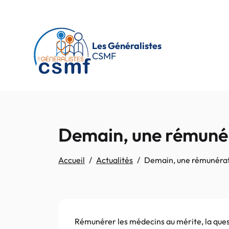
Passer au contenu principal
Les Généralistes
CSMF
Demain, une rémunér
Accueil
Actualités
Demain, une rémunérat
Rémunérer les médecins au mérite, la quest