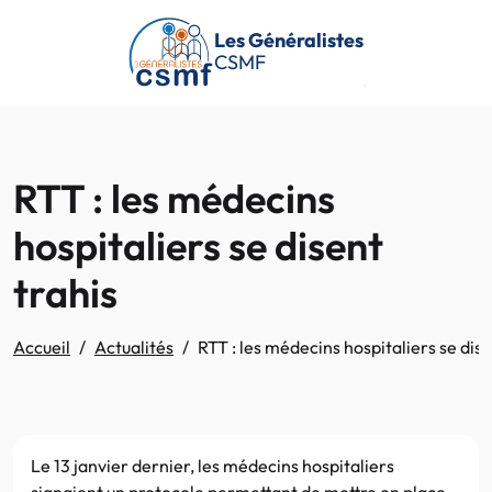
Passer au contenu principal
Les Généralistes
CSMF
RTT : les médecins
hospitaliers se disent
trahis
Accueil
Actualités
RTT : les médecins hospitaliers se dise
Le 13 janvier dernier, les médecins hospitaliers
signaient un protocole permettant de mettre en place