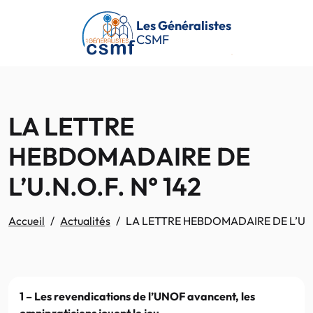
Passer au contenu principal
Les Généralistes
CSMF
LA LETTRE
HEBDOMADAIRE DE
L’U.N.O.F. N° 142
Accueil
Actualités
LA LETTRE HEBDOMADAIRE DE L’U.N.
1 – Les revendications de l’UNOF avancent, les
omnipraticiens jouent le jeu