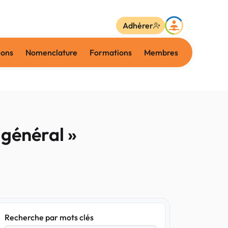
Adhérer
ions
Nomenclature
Formations
Membres
 général »
Recherche par mots clés