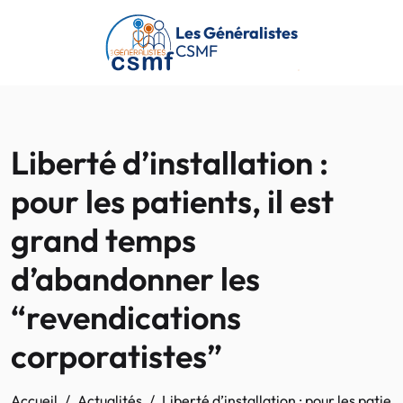
Passer au contenu principal
Les Généralistes
CSMF
Liberté d’installation :
pour les patients, il est
grand temps
d’abandonner les
“revendications
corporatistes”
Accueil
Actualités
Liberté d’installation : pour les pati