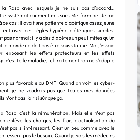
de la Rosp avec lesquels je ne suis pas d’accord…
 être systématiquement mis sous Metformine. Je me
 ce cas : il avait une patiente diabétique assez jeune
rect avec des règles hygiéno-diététiques simples,
st pas normal : il y a des diabètes un peu limites qu’un
 le monde ne doit pas être sous statine. Moi j’essaie
ur exposant les effets protecteurs et les effets
, c’est telle maladie, tel traitement : on ne s’adapte
 non plus favorable au DMP. Quand on voit les cyber-
ment, je ne voudrais pas que toutes mes données
s n’ont pas l’air si sûr que ça.
la Rosp, c’est la rémunération. Mais elle n’est pas
n enlève les charges, les frais d’actualisation du
 n’est pas si intéressant. C’est un peu comme avec le
’en ressent pas le besoin. Quand je vois les médecins