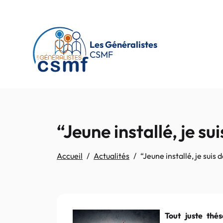
Passer au contenu principal
Les Généralistes
CSMF
“Jeune installé, je s
Accueil
Actualités
“Jeune installé, je suis
Tout juste thé