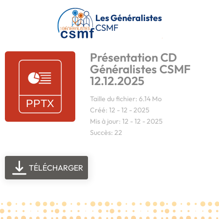
Passer au contenu principal
Les Généralistes
CSMF
Présentation CD
Généralistes CSMF
12.12.2025
Taille du fichier: 6.14 Mo
Créé: 12 - 12 - 2025
Mis à jour: 12 - 12 - 2025
Succès: 22
TÉLÉCHARGER