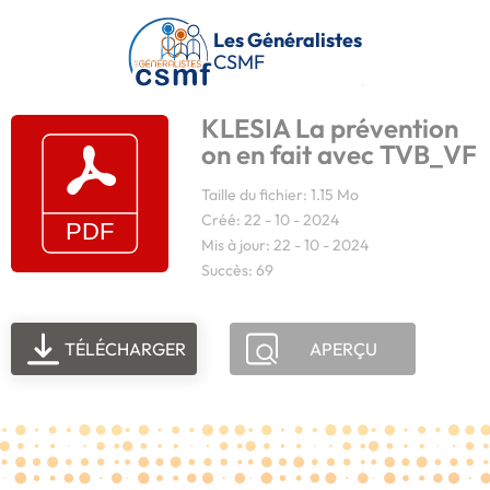
Passer au contenu principal
Les Généralistes
CSMF
KLESIA La prévention
on en fait avec TVB_VF
Taille du fichier: 1.15 Mo
Créé: 22 - 10 - 2024
Mis à jour: 22 - 10 - 2024
Succès: 69
TÉLÉCHARGER
APERÇU