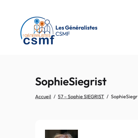
Passer au contenu principal
Les Généralistes
CSMF
SophieSiegrist
Accueil
57 – Sophie SIEGRIST
SophieSiegr