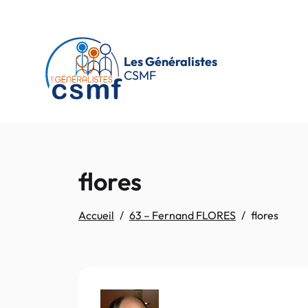
Passer au contenu principal
Les Généralistes
CSMF
flores
Accueil
63 – Fernand FLORES
flores