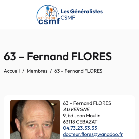
Passer au contenu principal
Les Généralistes
CSMF
63 – Fernand FLORES
Accueil
Membres
63 – Fernand FLORES
63 – Fernand FLORES
AUVERGNE
9, bd Jean Moulin
63118 CEBAZAT
04.73.23.33.33
docteur.flores@wanadoo.fr