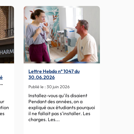
Procès
Interview
des
du
essai
Dr Luc
cliniques
Duquesnel : Avena
“sauvages” :
à
le
la
Pr Joyeux
convention :
accable
« Thomas
le Pr Fourtillan,
Fatôme
disparu
savait
Lettre Hebdo n° 1047 du
dans
qu’il
vé
30.06.2026
la
ne serait pas
nature
signé »
Publié le :
30 juin 2026
 ?
Installez-vous qu'ils disaient
eur
Pendant des années, on a
ation
expliqué aux étudiants pourquoi
des
il ne fallait pas s'installer. Les
charges. Les...