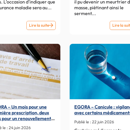
s. L’occasion d’indiquer que
il pu devenir un meurtrier 
surance maladie sera au...
masse, piétinant ainsi le
serment...
EGORA
Lire la suite
Lire la sui
–
Budget
2027
:
le
coût
des
arrêts
maladie,
“mère
de
RA – Un mois pour une
EGORA – Canicule : vigila
toutes
ière prescription, deux
avec certains médicament
les
s pour un renouvellement…
batailles”
Publié le :
22 juin 2026
urée des arrêts maladie
é le :
24 juin 2026
pour