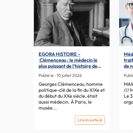
EGORA HISTOIRE –
Méde
Clémenceau : le médecin le
trai
plus puissant de l’histoire de
de n
France a son expo
Publié le :
10 juillet 2026
Publi
Georges Clémenceau, homme
MAI
politique-clé de la fin du XIXe et
/// 
du début du XXe siècle, était
Le 
aussi médecin. À Paris, le
orga
musée...
EGORA
Lire la suite
HISTOIRE