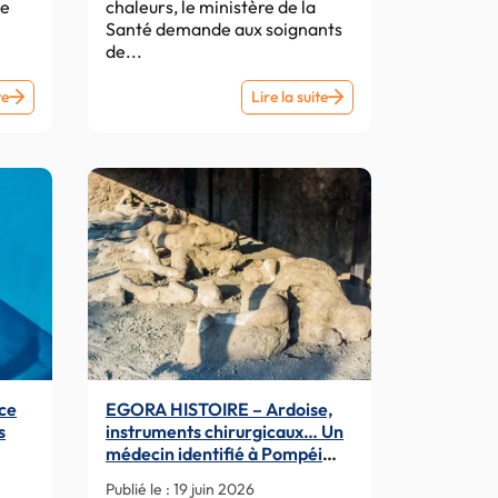
de
chaleurs, le ministère de la
sollicitation”
Santé demande aux soignants
des
de...
urgences ?
EGORA
EGORA
te
Lire la suite
HISTOIRE
–
–
Canicule
De
:
jeune
le
médecin
ministère
inconnu
de
à
la
bourreau…
Santé
Un
appelle
historien
les
retrace
soignants
nce
EGORA HISTOIRE – Ardoise,
le
à
s
instruments chirurgicaux… Un
parcours
veiller
médecin identifié à Pompéi
de
sur
grâce à sa trousse
Publié le :
19 juin 2026
Mengele,
les