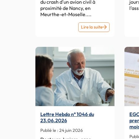
du crash d'un avion civil à
jour
d’étudier
proximité de Nancy, en
l’as
la
Meurthe-et-Moselle....
médecine
EGORA
Lire la suite
–
Crash
d’avion
près
de
Nancy
:
plusieurs
infirmières
parmi
les
Lettre Hebdo n° 1046 du
EGO
victimes
23.06.2026
prem
moi
Publié le :
24 juin 2026
La d
Publi