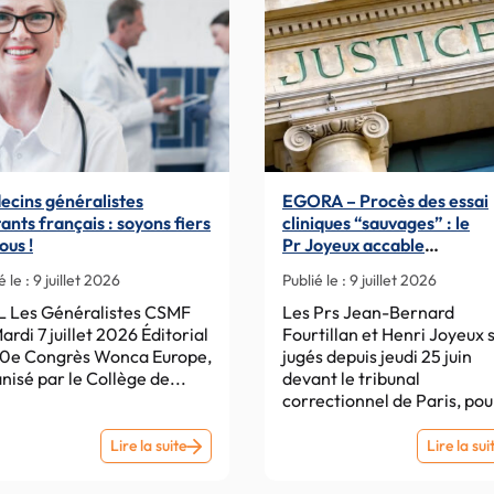
cins généralistes
EGORA – Procès des essai
tants français : soyons fiers
cliniques “sauvages” : le
ous !
Pr Joyeux accable
le Pr Fourtillan, disparu dan
é le :
9 juillet 2026
Publié le :
9 juillet 2026
nature
L Les Généralistes CSMF
Les Prs Jean-Bernard
Mardi 7 juillet 2026 Éditorial
Fourtillan et Henri Joyeux 
30e Congrès Wonca Europe,
jugés depuis jeudi 25 juin
nisé par le Collège de...
devant le tribunal
correctionnel de Paris, pour
Médecins
Lire la suite
Lire la sui
généralistes