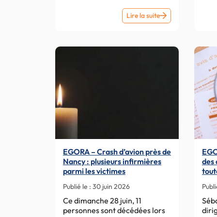
EGORA
Lire la suite
AUDIO
–
Les
héroïnes
de
la
médecine. So
Jex-
Blake :
le
combat
EGORA – Crash d’avion près de
EGOR
d’une
Nancy : plusieurs infirmières
des 
pionnière
parmi les victimes
tout
pour
Lec
Publié le :
30 juin 2026
Publi
permettre
aux
Ce dimanche 28 juin, 11
Séba
personnes sont décédées lors
diri
femmes