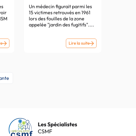
“l’Ange
plus
es
Un médecin figurait parmi les
voir
15 victimes retrouvés en 1961
de
fragiles
ANSM
lors des fouilles de la zone
la
appelée "jardin des fugitifs"....
mort”
EGORA
EGORA
te
Lire la suite
–
HISTOIRE
Canicule
–
:
Ardoise,
vigilance
instruments
ante
avec
chirurgicaux…
certains
Un
médicaments
médecin
identifié
à
Pompéi
grâce
à