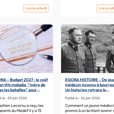
EGORA
Lire la suite
Lire la sui
–
Mutuelles
:
“Elles
touchent
suffisamment
phia
pour
rembourser
tous
les
dépassements
A – Budget 2027 : le coût
EGORA HISTOIRE – De jeu
d’honoraires”
arrêts maladie, “mère de
médecin inconnu à bourre
es les batailles” pour
Un historien retrace le
ornu
parcours de Mengele, “l’A
é le :
29 juin 2026
Publié le :
26 juin 2026
de la mort”
stien Lecornu a reçu les
Comment un jeune médeci
geants du Medef il y a 15
promis à un brillant avenir 