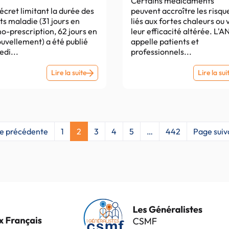
tée à partir du 1er
Certains médicaments
Lecornu
tembre
écret limitant la durée des
peuvent accroître les risqu
ts maladie (31 jours en
liés aux fortes chaleurs ou 
o-prescription, 62 jours en
leur efficacité altérée. L'
uvellement) a été publié
appelle patients et
di...
professionnels...
EGORA
Lire la suite
Lire la sui
–
Un
mois
pour
e précédente
1
2
3
4
5
…
442
Page suiv
une
première
prescription,
deux
mois
pour
un
renouvellement…