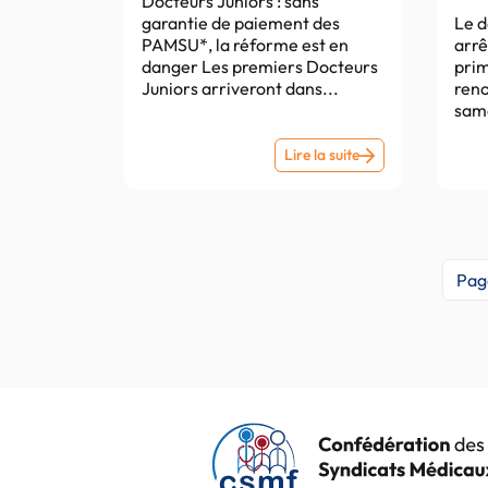
limi
Docteurs Juniors : sans
sep
garantie de paiement des
Le d
PAMSU*, la réforme est en
arrê
danger Les premiers Docteurs
prim
Juniors arriveront dans...
reno
same
Lettre
Lire la suite
Hebdo
n°
1046
du
Pag
23.06.2026