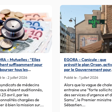
traitants
français
:
soyons
fiers
de
nous
!
A – Mutuelles : “Elles
EGORA – Canicule : que
hent suffisamment pour
prévoit le plan Orsan, acti
ourser tous les
par le Gouvernement pour
assements d’honoraires”
faire face à la “forte
é le :
2 juillet 2026
Publié le :
1 juillet 2026
sollicitation” des urgences
syndicats de médecins
Alors que la vague de chal
raux étaient auditionnés,
entraine une "forte sollicit
i 23 avril, par les
des services d'urgence et 
onnalités chargées de
Samu", le Premier ministre
r à bien la mission sur...
Sébastien...