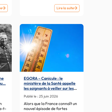
EGORA
Lettre
te
Lire la suite
–
Hebdo
Canicule :
n°
que
1047
prévoit
du
le
30.06.2026
plan
Orsan,
activé
par
le
Gouvernement
ne
EGORA – Canicule : le
pour
au…
ministère de la Santé appelle
faire
les soignants à veiller sur les
face
nge
plus fragiles
Publié le :
25 juin 2026
à
la
n
Alors que la France connaît un
a-t-
nouvel épisode de fortes
“forte