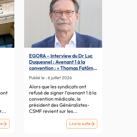
EGORA – Interview du Dr Luc
Duquesnel : Avenant 1 à la
convention : « Thomas Fatôme
s la
savait qu’il ne serait pas signé »
Publié le :
6 juillet 2026
Alors que les syndicats ont
sont
refusé de signer l’avenant 1 à la
convention médicale, le
président des Généralistes-
...
CSMF revient sur les...
EGORA
EGORA
te
Lire la suite
–
–