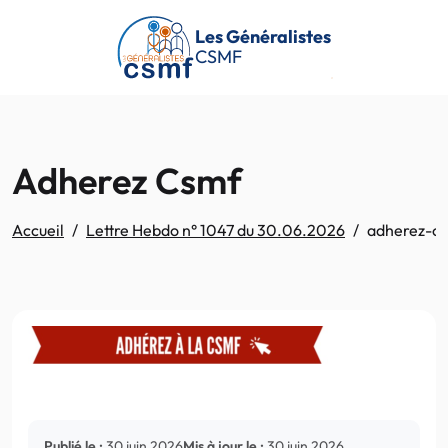
Passer au contenu principal
Les Généralistes
CSMF
Adherez Csmf
Accueil
Lettre Hebdo n° 1047 du 30.06.2026
adherez-c
Publié le :
30 juin 2026
Mis à jour le :
30 juin 2026