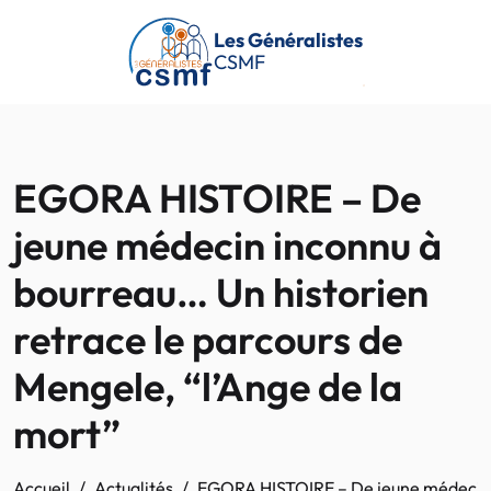
Passer au contenu principal
Les Généralistes
CSMF
EGORA HISTOIRE – De
jeune médecin inconnu à
bourreau… Un historien
retrace le parcours de
Mengele, “l’Ange de la
mort”
Accueil
Actualités
EGORA HISTOIRE – De jeune médecin in