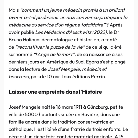
Mais
“comment un jeune médecin promis à un brillant
avenir a-t-il pu devenir un nazi convaincu pratiquant la
médecine au service d’un régime totalitaire”
? Après
avoir publié
Les Médecins d’Auschwitz (2022),
le Dr
Bruno Halioua, dermatologue et historien, a tenté
de
“reconstituer le puzzle de la vie”
de celui qui a été
surnommé
“l’Ange de la mort”,
de sa naissance à ses
derniers jours en Amérique du Sud. Egora s’est plongé
dans la lecture de
Josef Mengele, médecin et
bourreau,
paru le 10 avril aux éditions Perrin.
Laisser une empreinte dans l’Histoire
Josef Mengele naît le 16 mars 1911 à Günzburg, petite
ville de 5000 habitants située en Bavière, dans une
famille ancrée dans la tradition conservatrice et
catholique. Il est l’aîné d’une fratrie de trois enfants. Le
père est un riche fabricant de matériel agricole. A 15