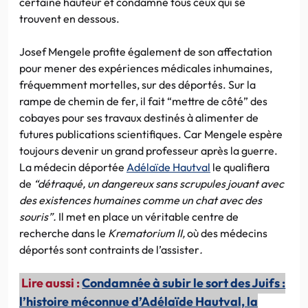
certaine hauteur et condamne tous ceux qui se
trouvent en dessous.
Josef Mengele profite également de son affectation
pour mener des expériences médicales inhumaines,
fréquemment mortelles, sur des déportés. Sur la
rampe de chemin de fer, il fait “mettre de côté” des
cobayes pour ses travaux destinés à alimenter de
futures publications scientifiques. Car Mengele espère
toujours devenir un grand professeur après la guerre.
La médecin déportée
Adélaïde Hautval
le qualifiera
de
“détraqué, un dangereux sans scrupules jouant avec
des existences humaines comme un chat avec des
souris”.
Il met en place un véritable centre de
recherche dans le
Krematorium II,
où des médecins
déportés sont contraints de l’assister
.
Lire aussi :
Condamnée à subir le sort des Juifs :
l’histoire méconnue d’Adélaïde Hautval, la