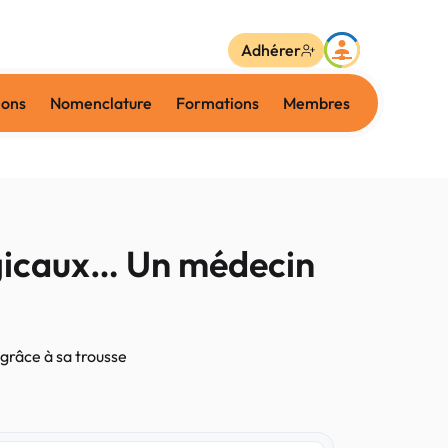
Adhérer
ions
Nomenclature
Formations
Membres
gicaux… Un médecin
grâce à sa trousse