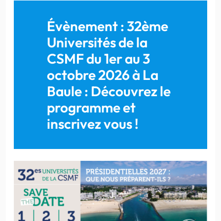
Évènement : 32ème
Universités de la
CSMF du 1er au 3
octobre 2026 à La
Baule : Découvrez le
programme et
inscrivez vous !