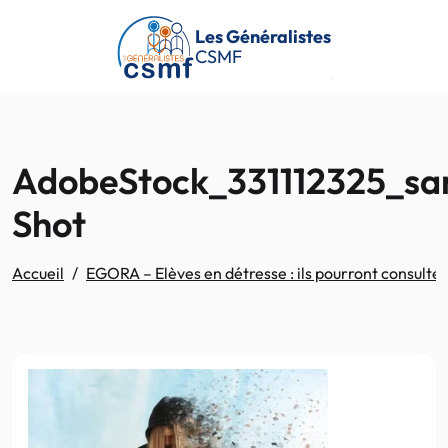
Passer au contenu principal
Les Généralistes
CSMF
AdobeStock_331112325_sa
Shot
Accueil
EGORA – Elèves en détresse : ils pourront consulter