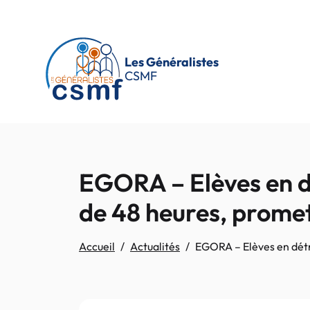
Passer au contenu principal
Les Généralistes
CSMF
EGORA – Elèves en dé
de 48 heures, promet
Accueil
Actualités
EGORA – Elèves en détre