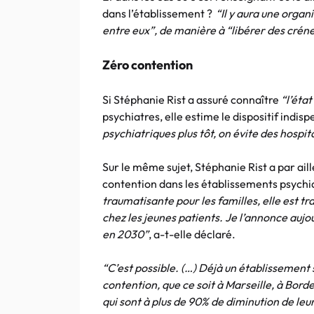
dans l’établissement ?
“Il y aura une organ
entre eux”, de manière à “libérer des crén
Zéro contention
Si Stéphanie Rist a assuré connaître
“l’éta
psychiatres, elle estime le dispositif indis
psychiatriques plus tôt, on évite des hospit
Sur le même sujet, Stéphanie Rist a par ail
contention dans les établissements psychia
traumatisante pour les familles, elle est
chez les jeunes patients. Je l’annonce aujou
en 2030”
, a-t-elle déclaré.
“C’est possible. (…) Déjà un établissement 
contention, que ce soit à Marseille, à Borde
qui sont à plus de 90% de diminution de leu