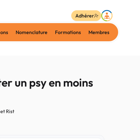
Adhérer
ions
Nomenclature
Formations
Membres
ter un psy en moins
et Rist