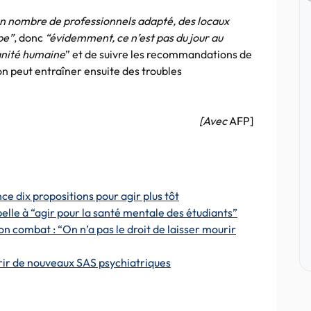
n nombre de professionnels adapté, des locaux
pe”
, donc
“évidemment, ce n’est pas du jour au
gnité humaine
” et de suivre les recommandations de
on peut entraîner ensuite des troubles
[Avec
AFP]
e dix propositions pour agir plus tôt
ppelle à “agir pour la santé mentale des étudiants”
son combat : “On n’a pas le droit de laisser mourir
vrir de nouveaux SAS psychiatriques