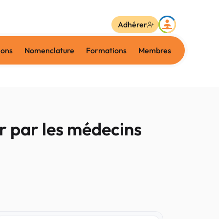
Adhérer
ions
Nomenclature
Formations
Membres
ir par les médecins