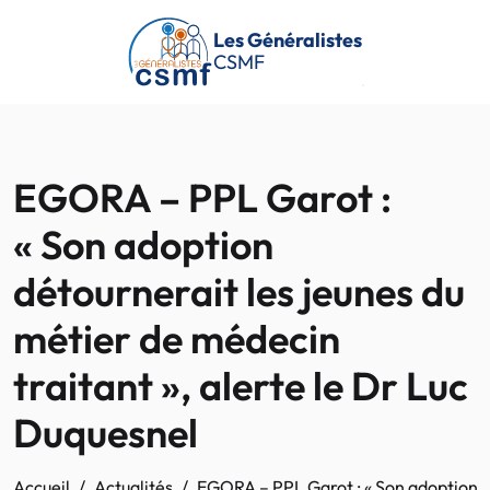
Passer au contenu principal
Les Généralistes
CSMF
EGORA – PPL Garot :
« Son adoption
détournerait les jeunes du
métier de médecin
traitant », alerte le Dr Luc
Duquesnel
Accueil
Actualités
EGORA – PPL Garot : « Son adoption dé