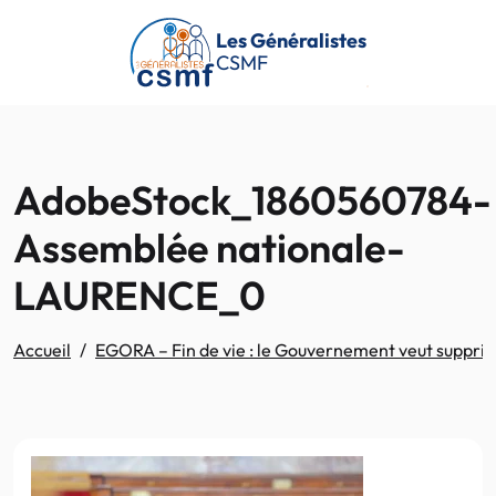
Passer au contenu principal
Les Généralistes
CSMF
AdobeStock_1860560784-
Assemblée nationale-
LAURENCE_0
Accueil
EGORA – Fin de vie : le Gouvernement veut supprimer 