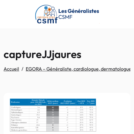
Passer au contenu principal
Les Généralistes
CSMF
captureJJjaures
Accueil
EGORA – Généraliste, cardiologue, dermatologue… 