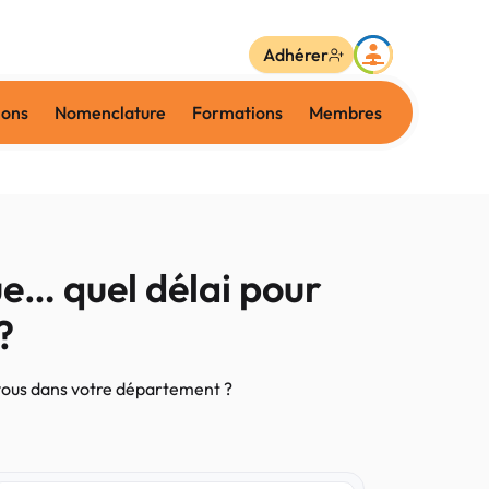
Adhérer
ions
Nomenclature
Formations
Membres
e… quel délai pour
?
vous dans votre département ?