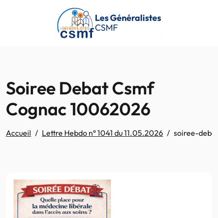
Passer au contenu principal
Les Généralistes
CSMF
Soiree Debat Csmf
Cognac 10062026
Accueil
Lettre Hebdo n° 1041 du 11.05.2026
soiree-deb