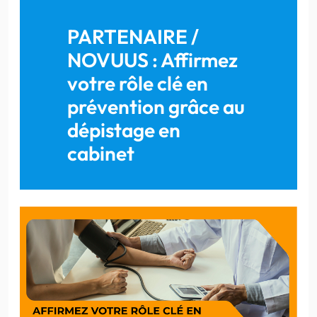
PARTENAIRE /
NOVUUS : Affirmez
votre rôle clé en
prévention grâce au
dépistage en
cabinet