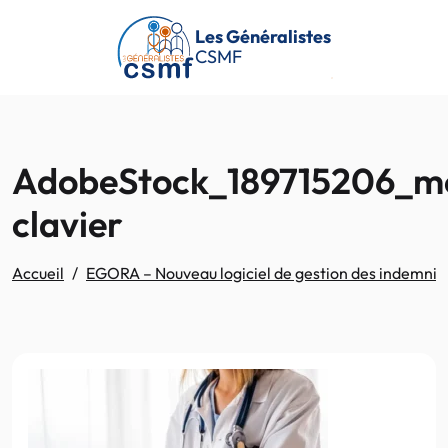
Passer au contenu principal
Les Généralistes
CSMF
AdobeStock_189715206_m
clavier
Accueil
EGORA – Nouveau logiciel de gestion des indemnités