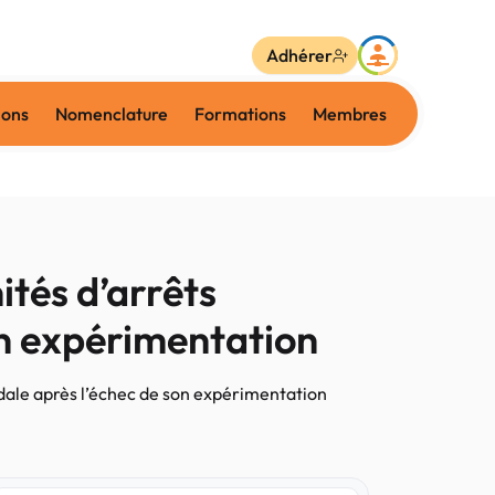
Adhérer
ions
Nomenclature
Formations
Membres
tés d’arrêts
on expérimentation
dale après l’échec de son expérimentation