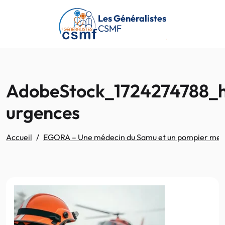
Passer au contenu principal
Les Généralistes
CSMF
AdobeStock_1724274788_h
urgences
Accueil
EGORA – Une médecin du Samu et un pompier meuren