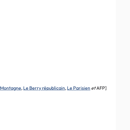
 Montagne
,
Le Berry républicain
,
Le Parisien
et
AFP]