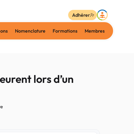
Adhérer
ions
Nomenclature
Formations
Membres
urent lors d’un
re