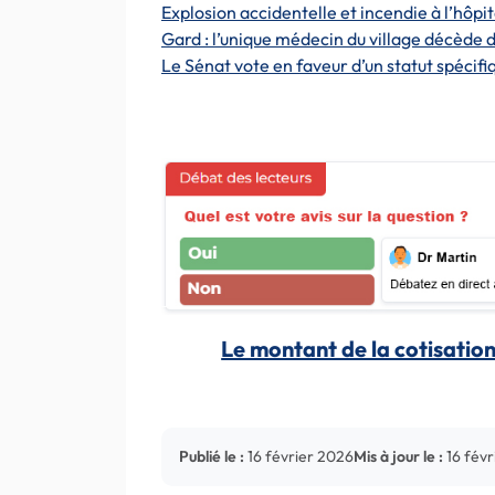
Explosion accidentelle et incendie à l’hôpi
Gard : l’unique médecin du village décède 
Le Sénat vote en faveur d’un statut spéci
Le montant de la cotisation 
Publié le :
16 février 2026
Mis à jour le :
16 fév