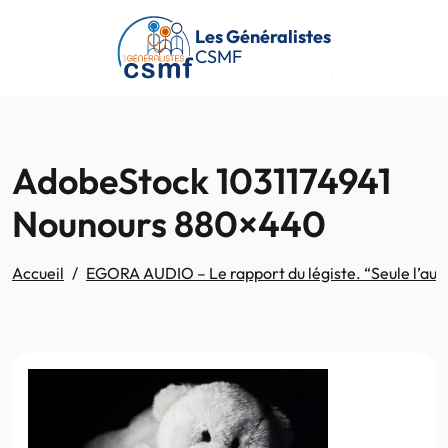
Passer au contenu principal
Les Généralistes
CSMF
AdobeStock 1031174941
Nounours 880×440
Accueil
EGORA AUDIO – Le rapport du légiste. “Seule l’autop