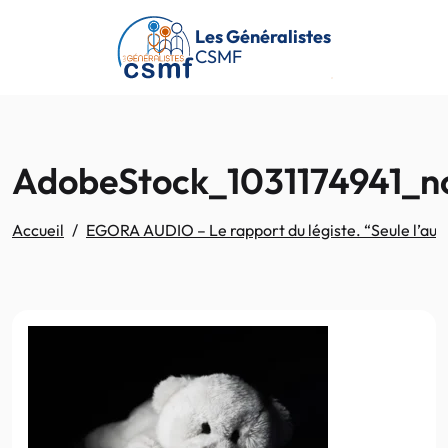
Passer au contenu principal
Les Généralistes
CSMF
AdobeStock_1031174941_n
Accueil
EGORA AUDIO – Le rapport du légiste. “Seule l’autop