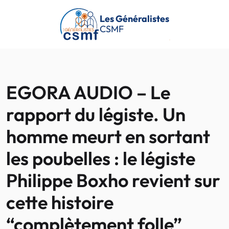
Passer au contenu principal
Les Généralistes
CSMF
EGORA AUDIO – Le
rapport du légiste. Un
homme meurt en sortant
les poubelles : le légiste
Philippe Boxho revient sur
cette histoire
“complètement folle”