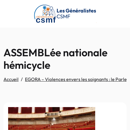
Passer au contenu principal
Les Généralistes
CSMF
ASSEMBLée nationale
hémicycle
Accueil
EGORA – Violences envers les soignants : le Parlem