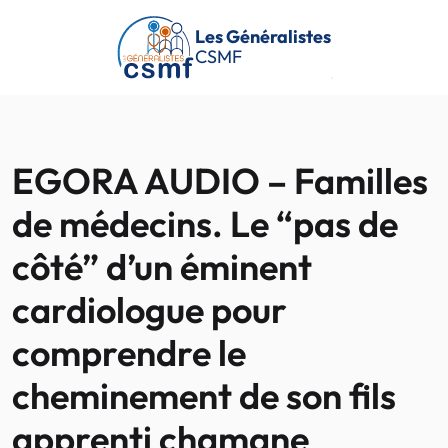
Passer au contenu principal
Les Généralistes
CSMF
EGORA AUDIO – Familles
de médecins. Le “pas de
côté” d’un éminent
cardiologue pour
comprendre le
cheminement de son fils
apprenti chamane