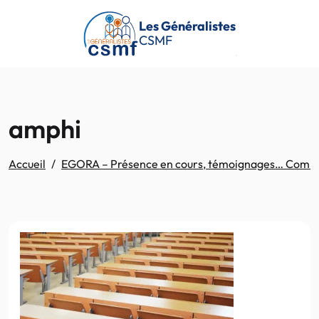
Passer au contenu principal
Les Généralistes
CSMF
amphi
Accueil
EGORA – Présence en cours, témoignages… Comment