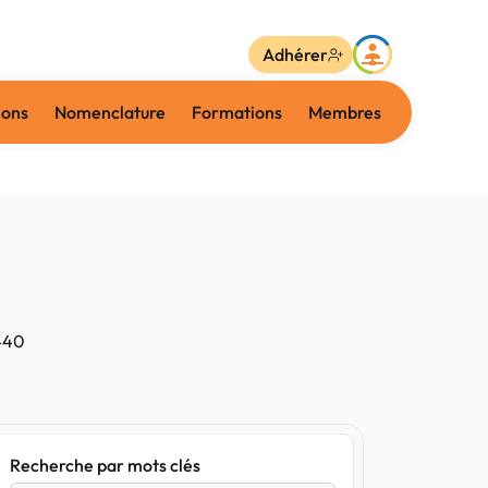
Adhérer
ions
Nomenclature
Formations
Membres
440
Recherche par mots clés