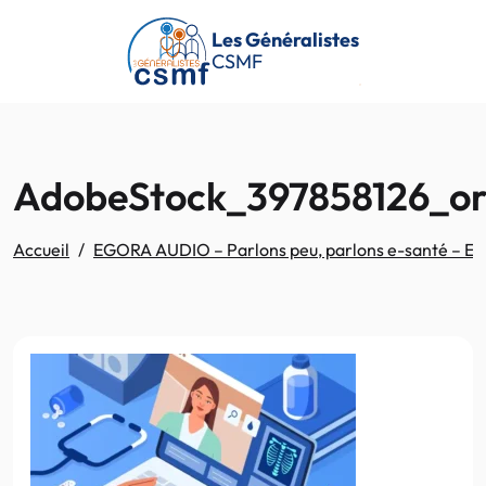
Passer au contenu principal
Les Généralistes
CSMF
AdobeStock_397858126_or
Accueil
EGORA AUDIO – Parlons peu, parlons e-santé – Epis