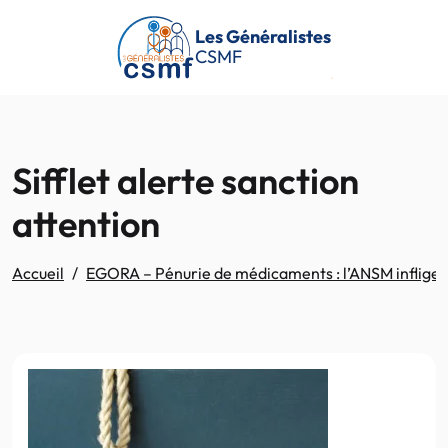
Passer au contenu principal
Les Généralistes
CSMF
Sifflet alerte sanction
attention
Accueil
EGORA – Pénurie de médicaments : l’ANSM inflige pl