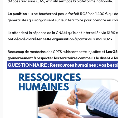
d’Accès aux soins (SAS) et n’utilisent pas la plateforme nationale.
La punition
: Ils ne toucheront pas le forfait ROSP de 1 400 € qui de
généralistes qui s’organisent sur leur territoire pour prendre en ch
Ils attendent la réponse de la CNAM qu’ils ont interpellée via l’ARS 
ont décidé d’arrêter cette organisation à partir du 2 mai 2023
.
Beaucoup de médecins des CPTS subissent cette injustice et
Les Gé
gouvernement à respecter les territoires comme ils le disent à l
QUESTIONNAIRE : Ressources humaines : vos beso