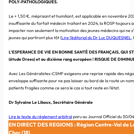
POLY-PATHOLOGIQUES.
Le + 1,50 €, méprisant et humiliant, est applicable en novembre 20
insuffisante du forfait médecin traitant en 2024, la ROSP toujours 
impacter non seulement la motivation des jeunes médecins qui ne s’
jeunes qui partiront plus tôt (
Lire l’éditorial du Dr Luc DUQUESNEL
,
L’ESPERANCE DE VIE EN BONNE SANTÉ DES FRANÇAIS, QUI S
(étude Drees) et au dixième rang européen ! RISQUE DE DIMIN
Avec Les Généralistes-CSMF exigeons une reprise rapide des négoc
enveloppe suffisante pour ne pas laisser au bord de la route un no
patients fragiles comme ce sera le cas si tout reste en l’état.
Dr Sylvaine Le Liboux, Secrétaire Générale
Lire le texte du règlement arbitral
paru au Journal Officiel du 30/
EN DIRECT DES REGIONS : Région Centre-Val de L
Cher (18)