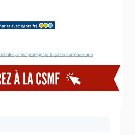
inhalés, c’est protéger la fonction surrénalienne
/
–
CONTACT
DESABONNEMENT