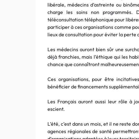
libérale, médecins d’astreinte ou binôm
charge les soins non programmés. D
téléconsultation téléphonique pour libér
participer à ces organisations comme pou
lieux de consultation pour éviter la perte 
Les médecins auront bien sûr une surchar
déjà franchies, mais l’éthique qui les h
chance que connaîtront malheureusement 
Ces organisations, pour être incitati
bénéficier de financements supplémentai
Les Français auront aussi leur rôle à j
escient.
L’été, c’est dans un mois, et il ne reste 
agences régionales de santé permettront
d’organisations adaptées à leurs territoir