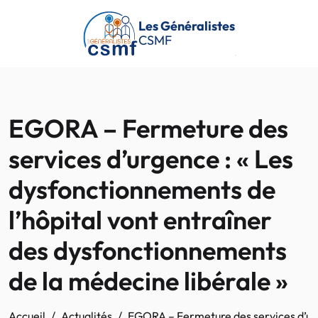
Passer au contenu principal
Les Généralistes
CSMF
EGORA – Fermeture des
services d’urgence : « Les
dysfonctionnements de
l’hôpital vont entraîner
des dysfonctionnements
de la médecine libérale »
Accueil
Actualités
EGORA – Fermeture des services d’urg