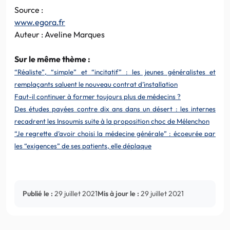
Source :
www.egora.fr
Auteur : Aveline Marques
Sur le même thème :
“Réaliste”, “simple” et “incitatif” : les jeunes généralistes et
remplaçants saluent le nouveau contrat d’installation
Faut-il continuer à former toujours plus de médecins ?
Des études payées contre dix ans dans un désert : les internes
recadrent les Insoumis suite à la proposition choc de Mélenchon
“Je regrette d’avoir choisi la médecine générale” : écoeurée par
les “exigences” de ses patients, elle déplaque
Publié le :
29 juillet 2021
Mis à jour le :
29 juillet 2021